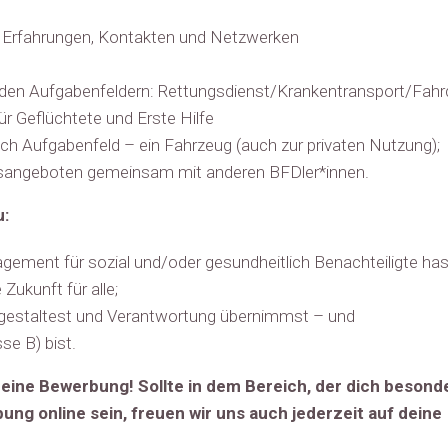
en Erfahrungen, Kontakten und Netzwerken
enden Aufgabenfeldern: Rettungsdienst/Krankentransport/Fahrd
ür Geflüchtete und Erste Hilfe
ch Aufgabenfeld – ein Fahrzeug (auch zur privaten Nutzung);
gsangeboten gemeinsam mit anderen BFDler*innen.
u:
gement für sozial und/oder gesundheitlich Benachteiligte has
Zukunft für alle;
itgestaltest und Verantwortung übernimmst – und
se B) bist.
 deine Bewerbung! Sollte in dem Bereich, der dich besond
ung online sein, freuen wir uns auch jederzeit auf deine