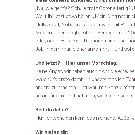
Viele können’s schon echt nicht mehr hör
„Na, wie geht’s? Schule trotz Corona fertig?
Wollt Ihr jetzt etwa hören: „Mein Ding natürlic
Hollywood, Nobelpreis – oder was mit Raumfah
Medien. Oder möglichst mit Verbeamtung.“ Od
oder, oder… – Tausend Optionen sind aber noc
Job, in dem man sicher ankommt – und sofort s
Und jetzt? – Hier unser Vorschlag.
Keine Angst, wir haben auch nicht die eine, p
wär’s für’s erste damit: In unserem tollen T
andere zu machen. Und warum? Ganz einfach: 
herausfinden. Und natürlich, weil’s eine sehr si
Bist du dabei?
Nun, entscheiden kann das niemand. Außer di
Wir bieten dir: