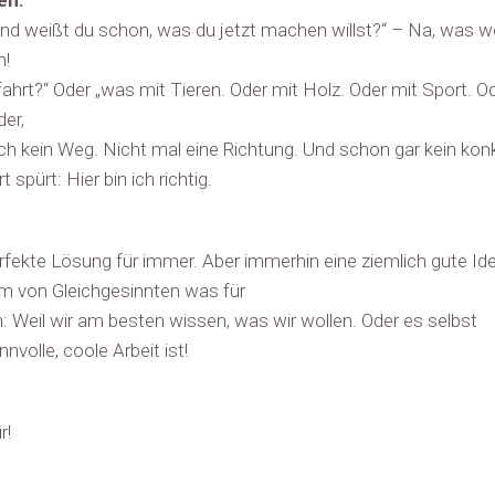
en:
 Und weißt du schon, was du jetzt machen willst?“ – Na, was w
h!
rt?“ Oder „was mit Tieren. Oder mit Holz. Oder mit Sport. O
er,
h kein Weg. Nicht mal eine Richtung. Und schon gar kein kon
pürt: Hier bin ich richtig.
erfekte Lösung für immer. Aber immerhin eine ziemlich gute Id
eam von Gleichgesinnten was für
Weil wir am besten wissen, was wir wollen. Oder es selbst
nnvolle, coole Arbeit ist!
r!