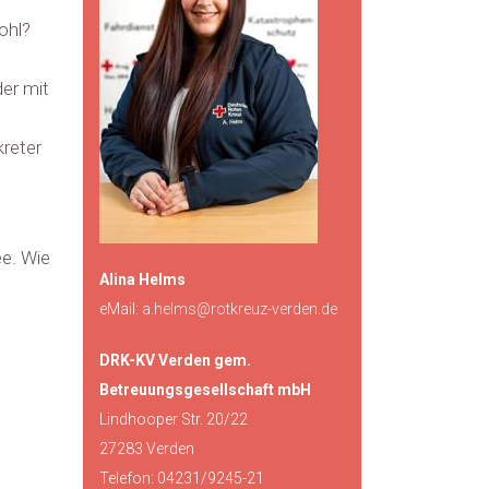
ohl?
der mit
kreter
ee. Wie
Alina Helms
eMail:
a.helms@rotkreuz-verden.de
DRK-KV Verden gem.
Betreuungsgesellschaft mbH
Lindhooper Str. 20/22
27283 Verden
Telefon: 04231/9245-21