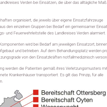
andkreises Verden bei Einsätzen, die über das alltägliche Maß
chaften organisiert, die jeweils über eigene Einsatzfahrzeuge
 aus den einzelnen Gruppen bei Bedarf ein gemeinsamer Einsa
gs- und Feuerwehrleitstelle des Landkreises Verden alarmiert.
Komponenten wird bei Bedarf am jeweiligen Einsatzort, binne
aufgebaut und betrieben. Auf dem Behandlungsplatz werden pr
etzungsgrade von den Einsatzkräften notfallmedizinisch versor
ng werden die Patienten gemäß ihres Verletzungsmusters mi
ete Krankenhäuser transportiert. Es gilt das Prinzip, für alle
n.