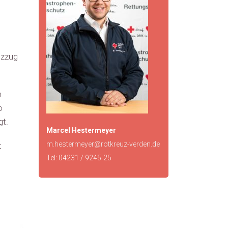
tzzug
n
o
gt.
Marcel Hestermeyer
m.hestermeyer@rotkreuz-verden.de
t
Tel: 04231 / 9245-25