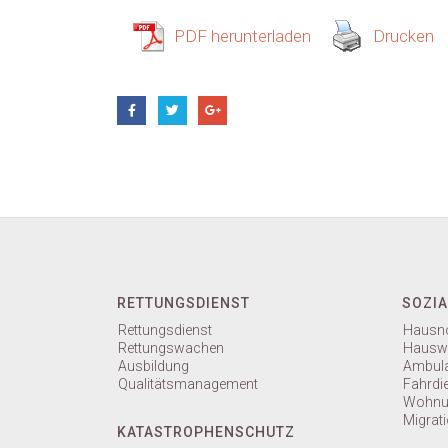
PDF herunterladen
Drucken
RETTUNGSDIENST
SOZIA
Rettungsdienst
Hausno
Rettungswachen
Hauswi
Ausbildung
Ambula
Qualitätsmanagement
Fahrdi
Wohnun
Migrati
KATASTROPHENSCHUTZ