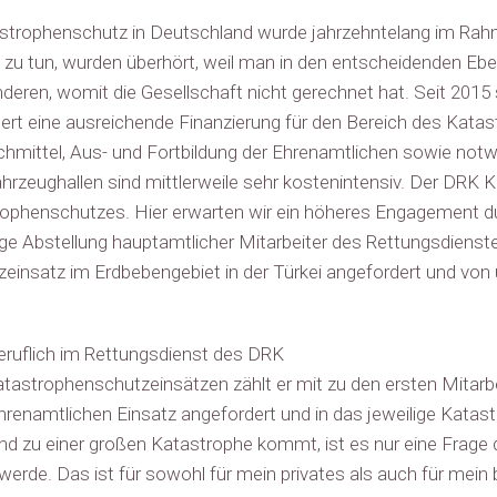
trophenschutz in Deutschland wurde jahrzehntelang im Rahmen
 zu tun, wurden überhört, weil man in den entscheidenden Ebe
deren, womit die Gesellschaft nicht gerechnet hat. Seit 2015 
rt eine ausreichende Finanzierung für den Bereich des Kata
hmittel, Aus- und Fortbildung der Ehrenamtlichen sowie not
hrzeughallen sind mittlerweile sehr kostenintensiv. Der DRK K
ophenschutzes. Hier erwarten wir ein höheres Engagement du
ige Abstellung hauptamtlicher Mitarbeiter des Rettungsdienst
insatz im Erdbebengebiet in der Türkei angefordert und von un
beruflich im Rettungsdienst des DRK
atastrophenschutzeinsätzen zählt er mit zu den ersten Mitarb
ehrenamtlichen Einsatz angefordert und in das jeweilige Kata
 zu einer großen Katastrophe kommt, ist es nur eine Frage der
rde. Das ist für sowohl für mein privates als auch für mein 