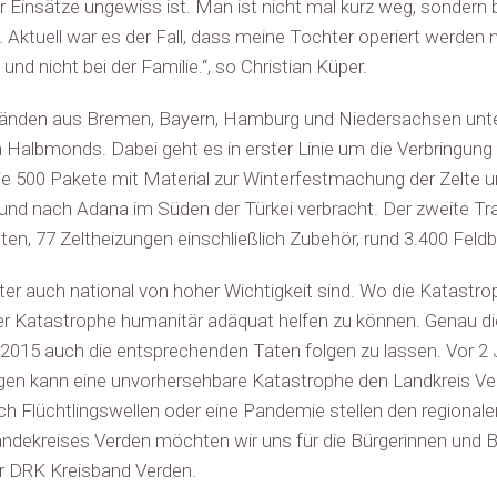
er Einsätze ungewiss ist. Man ist nicht mal kurz weg, sondern 
. Aktuell war es der Fall, dass meine Tochter operiert werde
d nicht bei der Familie.“, so Christian Küper.
den aus Bremen, Bayern, Hamburg und Niedersachsen unterstü
albmonds. Dabei geht es in erster Linie um die Verbringung 
ie 500 Pakete mit Material zur Winterfestmachung der Zelte u
n und nach Adana im Süden der Türkei verbracht. Der zweite T
tten, 77 Zeltheizungen einschließlich Zubehör, rund 3.400 Fel
ter auch national von hoher Wichtigkeit sind. Wo die Katastroph
iner Katastrophe humanitär adäquat helfen zu können. Genau di
2015 auch die entsprechenden Taten folgen zu lassen. Vor 2 Ja
en kann eine unvorhersehbare Katastrophe den Landkreis Ver
Flüchtlingswellen oder eine Pandemie stellen den regional
ndekreises Verden möchten wir uns für die Bürgerinnen und Bü
r DRK Kreisband Verden.