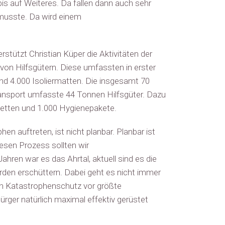
bis auf Weiteres. Da fallen dann auch sehr
n musste. Da wird einem
tzt Christian Küper die Aktivitäten der
von Hilfsgütern. Diese umfassten in erster
nd 4.000 Isoliermatten. Die insgesamt 70
ransport umfasste 44 Tonnen Hilfsgüter. Dazu
dbetten und 1.000 Hygienepakete.
en auftreten, ist nicht planbar. Planbar ist
esen Prozess sollten wir
hren war es das Ahrtal, aktuell sind es die
den erschüttern. Dabei geht es nicht immer
en Katastrophenschutz vor größte
rger natürlich maximal effektiv gerüstet