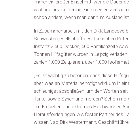
immer ein großer Einschnitt, weil die Dauer d
wichtige private Termine in so einen Zeitraum
schon anders, wenn man dann im Ausland ist un
In Zusammenarbeit mit den DRK-Landesverbän
Schwestergesellschaft des Türkischen Roten H
Instanz 2.500 Decken, 500 Familienzelte sow
Tonnen Hilfsgüter wurden in Leipzig verlade
zählen 1.000 Zeltplanen, über 1.000 Isolierma
„Es ist wichtig zu betonen, dass diese Hilfsgü
aber, was an Material benötigt wird, um in e
schleunigst abschließen, um den Worten seit 
Türkei sowie Syrien und morgen? Schon morg
um Erdbeben und extremes Hochwasser. Auch 
Herausforderungen. Als fester Partner des La
wissen.“, so Dirk Westermann, Geschäftführe