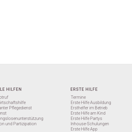
LE HILFEN
ERSTE HILFE
truf
Termine
rtschaftshilfe
Erste Hilfe Ausbildung
nter Pflegedienst
Ersthelfer im Betrieb
enst
Erste Hilfe am Kind
gslosenunterstützung
Erste Hilfe Partys
on und Partizipation
Inhouse-Schulungen
Erste Hilfe App