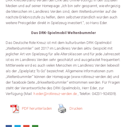
DRK Kreisverband Verden den Link des Online-Votings in den sozialen
Medien und auf seiner Homepage. „Ich bin sehr gespannt, wie ehrgeizig
die Menschen im Landkreis Verden sind, dem Weltenbummler auf die
nächste Erlebnisstufe zu helfen, denn selbstverständlich würden auch
weitere Preisgelder direkt in Spielzeug investiert.“, so Hans Eder.
Das DRK-Spielmobil Weltenbummler
Das Deutsche Rote Kreuz ist mit dem kulturbunten DRK-Spielmobil
„Weltenbummler“ seit 2017 im Landkreis Verden aktiv. Gespickt mit
jeglicher Art von Spielzeug für alle Altersklassen und für jede Jahreszeit
ist es im Landkreis Verden sehr geschätzt und ausgelastet frequentiert.
Mittlerweile wird es auch vielen Menschen im Landkreis Verden liebevoll
als der „Spielplatz To Go“ bezeichnet. Allgemeine Informationen zum
„Weltenbummler“ können der Homepage (www.rotkreuz-verden.de) und
der facebook-Seite „drkweltenbummler“ entnommen werden. Für Fragen
steht der Verantwortliche des DRK-Spielmobils, Herr Eder, zur
Verfügung (Mail:
h.eder@rotkreuz-verden.de
, Telefon: 04231-924539).
PDF herunterladen
Drucken