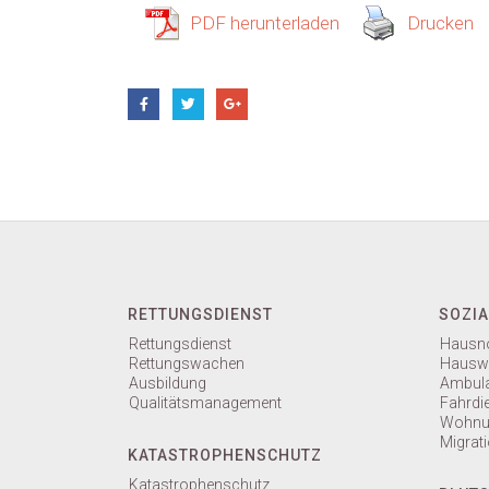
PDF herunterladen
Drucken
RETTUNGSDIENST
SOZIA
Rettungsdienst
Hausno
Rettungswachen
Hauswi
Ausbildung
Ambula
Qualitätsmanagement
Fahrdi
Wohnun
Migrati
KATASTROPHENSCHUTZ
Katastrophenschutz