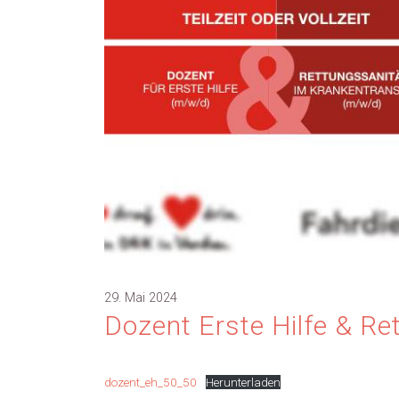
29. Mai 2024
Dozent Erste Hilfe & Re
dozent_eh_50_50
Herunterladen