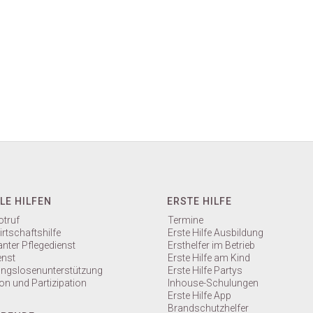
LE HILFEN
ERSTE HILFE
truf
Termine
rtschaftshilfe
Erste Hilfe Ausbildung
nter Pflegedienst
Ersthelfer im Betrieb
enst
Erste Hilfe am Kind
gslosenunterstützung
Erste Hilfe Partys
on und Partizipation
Inhouse-Schulungen
Erste Hilfe App
Brandschutzhelfer