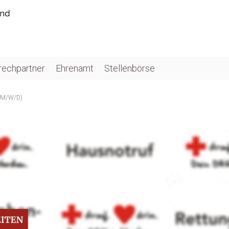
rechpartner
Ehrenamt
Stellenbörse
(M/W/D)