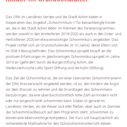
Das DRK im Landkreis Verden und die Stadt Achim bieten in
Kooperation das Angebot
„Schwimmkurs +“
für benachteiligte Kinder
an, die in der Stadt Achim leben. Im Rahmen des Ferienprogrammes
werden sowohl in den Winterferien 2019/2020 als auch in den Oster- und
Herbstferien 2020 ein etwa einwöchiger Schwimmkurs angeboten. Das
Projekt richtet sich an Grundschulkinder (6-10 Jahre), deren Eltern sich
im SGB II-Bezug befinden. Das Schwimmkursprojekt knüpft an die
positiven Erfahrungen im gleichnamigen Schwimmkursprojekt im Jahre
2019 an (gefördert durch die Bürgerstiftung Achim, die
Niedersächsische Lotto-Sport-Stiftung und die Kühn-Stiftung).
Das Ziel der Schwimmkurse, die von einer lizensierten Schwimmtrainerin
der DRK Wasserwacht angeleitet werden, ist es, den Kindern die Angst
vor dem Wasser zu nehmen und die Grundlagen des Schwimmens
beizubringen, da eine überdurchschnittlich hohe Zahl an Kindern nicht
oder nur eingeschränkt schwimmen kann. Dabei ist gerade im
Landkreis Verden, wo die Weser und Aller fließen, aber auch im Sommer
der Schwimmbadbesuch auf dem Programm steht, schwimmen zu
können eine lebenswichtige Kompetenz. Der Kurs soll hauptsächlich als
vorbereitende Maßnahme für den Schulschwimmunterricht dienen.