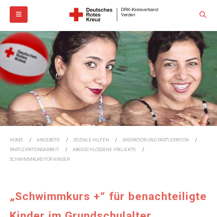
HOME
ANGEBOTE
SOZIALE HILFEN
MIGRATION UND PARTIZIPATION
PARTIZIPATIONSARBEIT
ABGESCHLOSSENE PROJEKTE
SCHWIMMKURS FÜR KINDER
„Schwimmkurs +“ für benachteiligte
Kinder im Grundschulalter